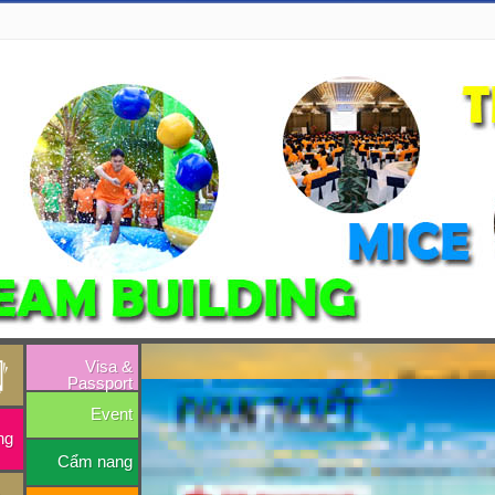
Visa &
Passport
Event
ng
Cẩm nang