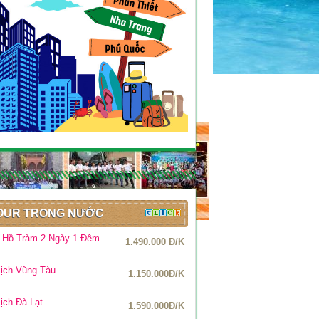
OUR TRONG NƯỚC
r Hồ Tràm 2 Ngày 1 Đêm
1.490.000 Đ/K
ịch Vũng Tàu
1.150.000Đ/K
ịch Đà Lạt
1.590.000Đ/K