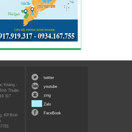
twitter
c Kháng -
youtube
 Bình Thuận
zing
19 317
Zalo
FaceBook
g, KP.Bình
n
67755