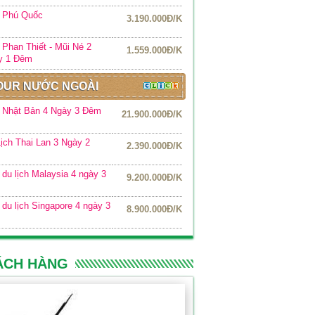
r Phú Quốc
3.190.000Đ/K
 Phan Thiết - Mũi Né 2
1.559.000Đ/K
y 1 Đêm
OUR NƯỚC NGOÀI
 Nhật Bản 4 Ngày 3 Đêm
21.900.000Đ/K
ịch Thai Lan 3 Ngày 2
2.390.000Đ/K
m
 du lịch Malaysia 4 ngày 3
9.200.000Đ/K
 du lịch Singapore 4 ngày 3
8.900.000Đ/K
ÁCH HÀNG