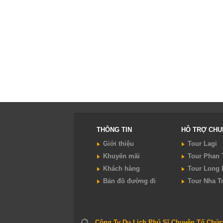
THÔNG TIN
HỖ TRỢ CH
Giới thiệu
Tour Lagi
Khuyến mãi
Tour Phan 
Khách hàng
Tour Long 
Bản đồ đường đi
Tour Nha T
Công Ty Du Lịch Phú Sĩ Chuyên Tổ Chức