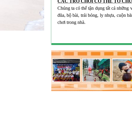
CÁC TRÒ CHƠI CÓ THỂ TỔ CH
Chúng ta có thể tận dụng tất cả những vậ
đũa, bộ bài, trái bóng, ly nhựa, cuộn bă
chơi trong nhà.