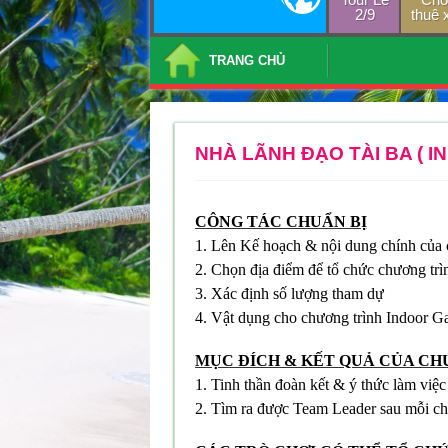
2/9
thuê 
TRANG CHỦ
NHÀ LÃNH ĐẠO TÀI BA ( 
CÔNG TÁC CHUẨN BỊ
1. Lên Kế hoạch & nội dung chính của 
2. Chọn địa điểm để tổ chức chương trì
3. Xác định số lượng tham dự
4. Vật dụng cho chương trình Indoor 
MỤC ĐÍCH & KẾT QUẢ CỦA CH
1. Tinh thần đoàn kết & ý thức làm việc
2. Tìm ra được Team Leader sau mỗi ch