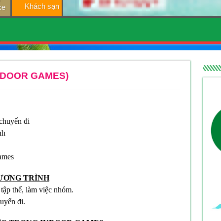
Khách sạn
xe
INDOOR GAMES)
chuyến đi
nh
Games
ƯƠNG TRÌNH
 tập thể, làm việc nhóm.
uyến đi.