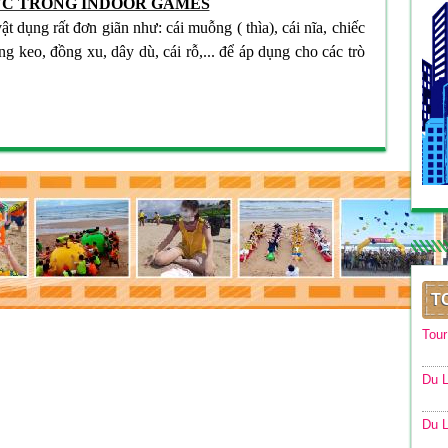
ỨC TRONG INDOOR GAMES
t dụng rất đơn giãn như: cái muỗng ( thìa), cái nĩa, chiếc
ng keo, đồng xu, dây dù, cái rỗ,... để áp dụng cho các trò
T
Tou
Du L
Du L