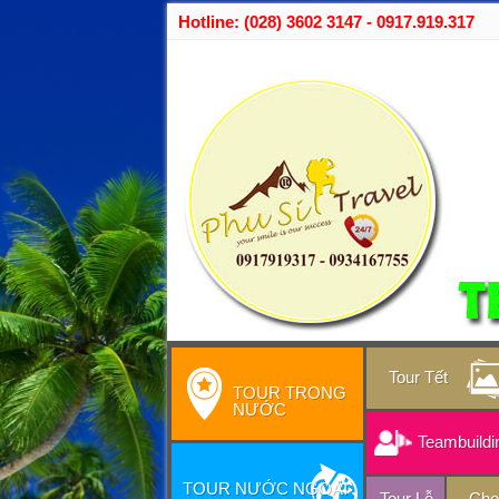
Hotline: (028) 3602 3147 - 0917.919.317
Tour Tết
TOUR TRONG
NƯỚC
Teambuildi
TOUR NƯỚC NGOÀI
Tour Lễ
Cho