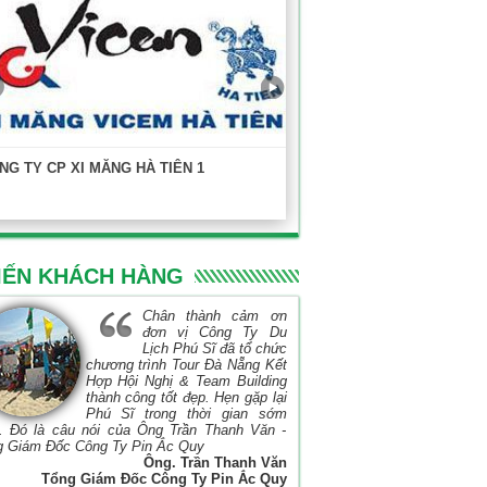
NG TY CP XI MĂNG HÀ TIÊN 1
KHOA XÂY DỰNG - ĐẠI HỌC
TP.HCM
IẾN KHÁCH HÀNG
Chân thành cảm ơn
đơn vị Công Ty Du
Lịch Phú Sĩ đã tổ chức
chương trình Tour Đà Nẵng Kết
Hợp Hội Nghị & Team Building
thành công tốt đẹp. Hẹn gặp lại
Phú Sĩ trong thời gian sớm
. Đó là câu nói của Ông Trần Thanh Văn -
g Giám Đốc Công Ty Pin Ắc Quy
Ông. Trần Thanh Văn
Tổng Giám Đốc Công Ty Pin Ắc Quy