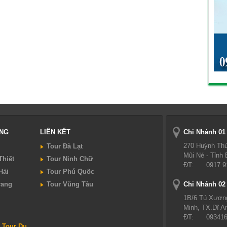
UNG
LIÊN KẾT
Chi Nhánh 01
270 Huỳnh Thú
Tour Đà Lạt
Mũi Né - Tỉnh
Thiết
Tour Ninh Chữ
ĐT:
0917 9
Hải
Tour Phú Quốc
rang
Tour Vũng Tàu
Chi Nhánh 02
1B/6 Tú Xươn
Minh, TX.Dĩ A
ĐT:
09341
 Tour Du