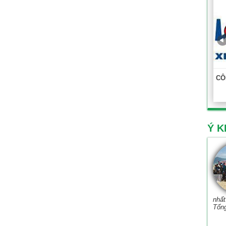
CÔ
Ý K
nhất
Tổn