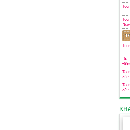
Tou
Tour
Ngà
T
Tour
Du L
Đê
Tour
đêm
Tour
đêm
KH