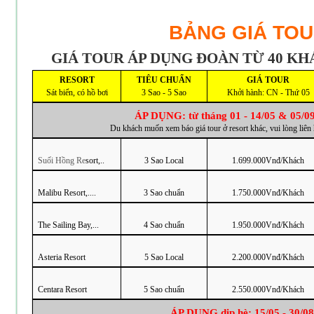
BẢNG GIÁ TO
GIÁ TOUR ÁP DỤNG ĐOÀN TỪ 40 KH
RESORT
TIÊU CHUẨN
GIÁ TOUR
Sát biển, có hồ bơi
3 Sao - 5 Sao
Khởi hành: CN - Thứ 05
ÁP DỤNG: từ tháng 01 - 14/05 & 05/09
Du khách muốn xem báo giá tour ở resort khác, vui lòng liên 
Suối Hồng Re
sort,..
3 Sao Local
1.699.000Vnđ/Khách
Malibu Resort,....
3 Sao chuẩn
1.750.000Vnđ/Khách
The Sailing Bay,...
4 Sao chuẩn
1.950.000Vnđ/Khách
Asteria Resort
5 Sao Local
2.200.000Vnđ/Khách
Centara Resort
5 Sao chuẩn
2.550.000Vnđ/Khách
ÁP DỤNG dịp hè: 15/05 - 30/08