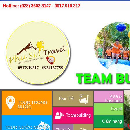
Hotline: (028) 3602 3147 - 0917.919.317
Visa &
Tour Tết
Passport
TOUR TRONG
NƯỚC
Event
Teambuilding
Cẩm nang
TOUR NƯỚC NGOÀI
Tour Lễ
Cho