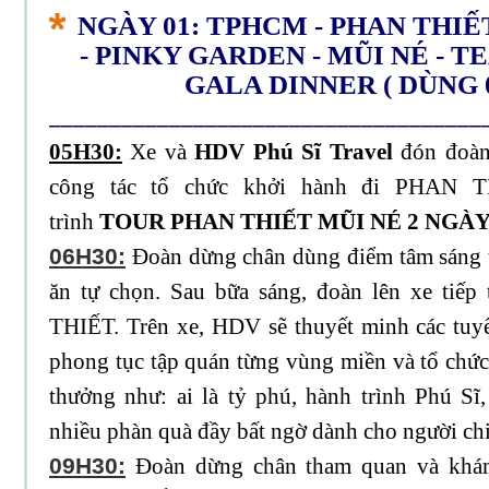
NGÀY 01: TPHCM - PHAN THIẾT
- PINKY GARDEN - MŨI NÉ - T
GALA DINNER ( DÙNG 
____________________________________
05H30:
Xe và
HDV Phú Sĩ Travel
đón đoàn 
công tác tổ chức khởi hành đi PHAN 
trình
TOUR PHAN THIẾT MŨI NÉ 2 NGÀY
06H30:
Đoàn dừng chân dùng điểm tâm sáng t
ăn tự chọn. Sau bữa sáng, đoàn lên xe tiế
THIẾT. Trên xe, HDV sẽ thuyết minh các tuyế
phong tục tập quán từng vùng miền và tổ chức
thưởng như: ai là tỷ phú, hành trình Phú Sĩ,
nhiều phàn quà đầy bất ngờ dành cho người chi
09H30:
Đoàn dừng chân tham quan và khám