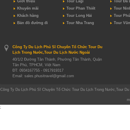
Giới thiệu
Tour Lagi
Tour Đà 
Khuyến mãi
Tour Phan Thiết
Tour Nin
Khách hàng
Tour Long Hải
Tour Ph
Bản đồ đường đi
Tour Nha Trang
Tour Vũ
Công Ty Du Lịch Phú Sĩ Chuyên Tổ Chức Tour Du
Lịch Trong Nước,Tour Du Lịch Nước Ngoài
40/1/2 Đường Tân Thành, Phường Tân Thành, Quận
Tân Phú, TPHCM, Việt Nam
ĐT:
0934167755 - 0917919317
Email: sales.phusitravel@gmail.com
Công Ty Du Lịch Phú Sĩ Chuyên Tổ Chức Tour Du Lịch Trong Nước,Tour Du
m
;