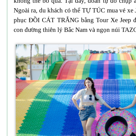
không thể bỏ qua. Tại đây, đoàn tự do chụp 
Ngoài ra, du khách có thể TỰ TÚC mua vé xe J
phục ĐỒI CÁT TRẮNG bằng Tour Xe Jeep để
con đường thiên lý Bắc Nam và ngọn núi TAZ