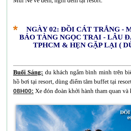
Mũi Né về đêm, nghỉ đêm tại resort.
NGÀY 02: ĐỒI CÁT TRẮNG -
BẢO TÀNG NGỌC TRAI - LÂU Đ
TPHCM & HẸN GẶP LẠI ( D
_________________________________
Buổi Sáng:
du khách ngắm bình minh trên biể
hồ bơi tại resort, dùng điểm tâm buffet tại resort
08H00:
Xe đón đoàn khởi hành tham quan và 