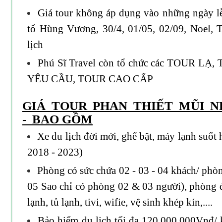
Giá tour không áp dụng vào những ngày l
tổ Hùng Vương, 30/4, 01/05, 02/09, Noel, T
lịch
Phú Sĩ Travel còn tổ chức các TOUR L
YÊU CẦU, TOUR CAO CẤP
GIÁ TOUR PHAN THIẾT MŨI N
- BAO GỒM
Xe du lịch đời mới, ghế bật, máy lạnh suốt h
2018 - 2023)
Phòng có sức chứa 02 - 03 - 04 khách/ phòng
05 Sao chỉ có phòng 02 & 03 người), phòng 
lạnh, tủ lạnh, tivi, wifie, vệ sinh khép kín,....
Bảo hiểm du lịch tối đa 120.000.000Vnđ/ 