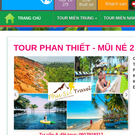
Khách sạn
2/9
thuê xe
TRANG CHỦ
TOUR MIỀN TRUNG
»
TOUR MIỀN NA
TOUR PHAN THIẾT - MŨI NÉ 
G
T
P
K
K
Đ
Tư vấn & đặt tour: 0917919317