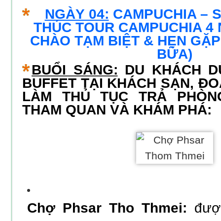
NGÀY 04:
CAMPUCHIA – S
THÚC TOUR CAMPUCHIA 4 
CHÀO TẠM BIỆT & HẸN GẶP 
BỮA)
BUỔI SÁNG:
DU KHÁCH D
BUFFET TẠI KHÁCH SẠN, Đ
LÀM THỦ TỤC TRẢ PHÒN
THAM QUAN VÀ KHÁM PHÁ:
C
hợ Phsar Tho Thmei:
đượ