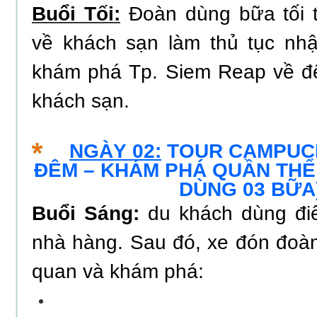
Buổi Tối:
Đoàn dùng bữa tối t
về khách sạn làm thủ tục nh
khám phá Tp. Siem Reap về đê
khách sạn.
NGÀY 02:
TOUR CAMPUCH
ĐÊM – KHÁM PHÁ QUẦN THỂ
DÙNG 03 BỮA
Buổi Sáng:
du khách dùng điể
nhà hàng. Sau đó, xe đón đoà
quan và khám phá: