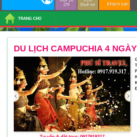
Khách sạn
2/9
thuê xe
TRANG CHỦ
DU LỊCH CAMPUCHIA 4 NGÀY
G
T
P
K
K
Đ
Tư vấn & đặt tour: 0917919317