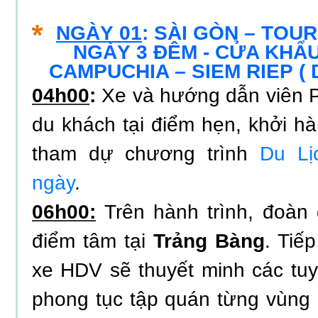
NGÀY 01
: SÀI GÒN – TOU
NGÀY 3 ĐÊM - CỬA KHẨU
CAMPUCHIA – SIEM RIEP (
04h00
:
Xe và hướng dẫn viên P
du khách tại điểm hẹn, khởi h
tham dự chương trình
Du Lị
ngày
.
06h00:
Trên hành trình, đoàn
điểm tâm tại
Trảng Bàng
. Tiếp
xe HDV sẽ thuyết minh các tuy
phong tục tập quán từng vùng 