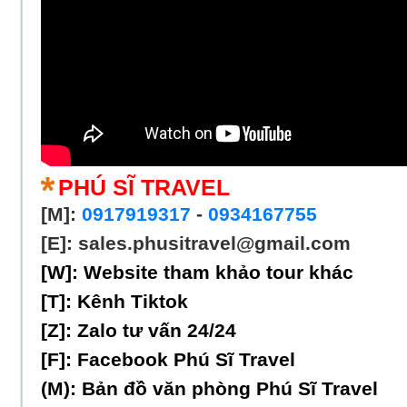
PHÚ SĨ TRAVEL
[M]:
0917919317
-
0934167755
[E]: sales.phusitravel@gmail.com
[W]:
Website tham khảo tour khác
[T]:
Kênh Tiktok
[Z]:
Zalo tư vấn 24/24
[F]:
Facebook Phú Sĩ Travel
(M):
Bản đồ văn phòng Phú Sĩ Travel