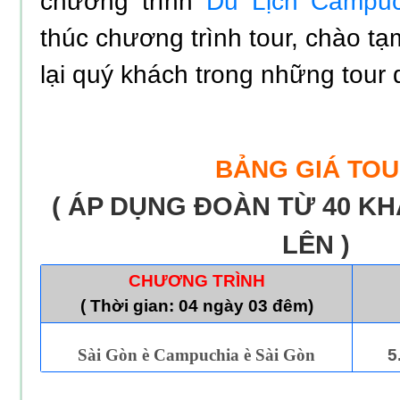
chương trình
Du Lịch Campuc
thúc chương trình tour, chào tạ
lại quý khách trong những tour d
BẢNG GIÁ TO
( ÁP DỤNG ĐOÀN TỪ 40 K
LÊN )
CHƯƠNG TRÌNH
( Thời gian: 04 ngày 03 đêm)
Sài Gòn
è
Campuchia
è
Sài Gòn
5