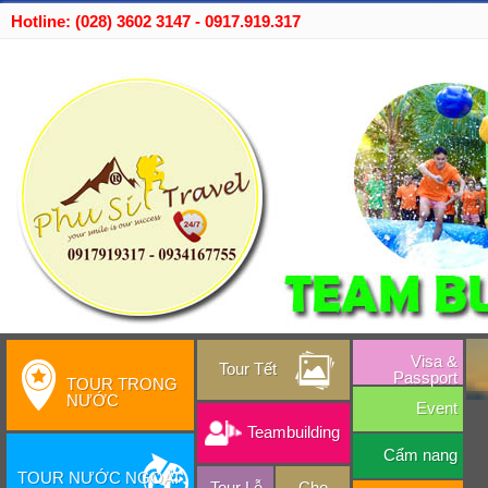
Hotline: (028) 3602 3147 - 0917.919.317
Visa &
Tour Tết
Passport
TOUR TRONG
NƯỚC
Event
Teambuilding
Cẩm nang
TOUR NƯỚC NGOÀI
Tour Lễ
Cho