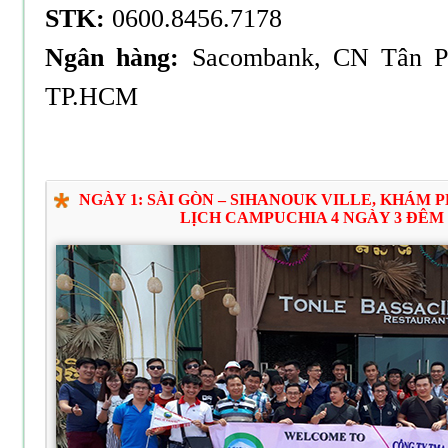
STK:
0600.8456.7178
Ngân hàng:
Sacombank, CN Tân P
TP.HCM
NGÀY 1: SÀI GÒN – SIHANOUK VILLE, KHÁM
LỊCH CAMPUCHIA 4 NGÀY 3 ĐÊM (