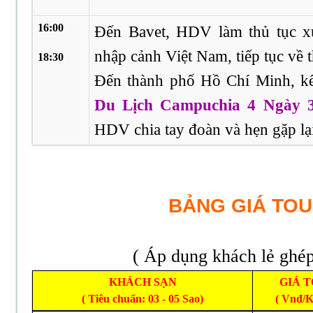
16:00
Đến Bavet, HDV làm thủ tục x
nhập cảnh Việt Nam, tiếp tục về
18:30
Đến thành phố Hồ Chí Minh, kế
Du Lịch Campuchia 4 Ngày 
HDV chia tay đoàn và hẹn gặp lạ
BẢNG GIÁ TO
( Áp dụng khách lẻ ghé
KHÁCH SẠN
GIÁ 
( Tiêu chuẩn: 03 - 05 Sao)
( Vnđ/