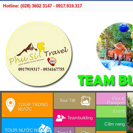
Hotline: (028) 3602 3147 - 0917.919.317
Visa &
Tour Tết
Passport
TOUR TRONG
NƯỚC
Event
Teambuilding
Cẩm nang
TOUR NƯỚC NGOÀI
Tour Lễ
Cho