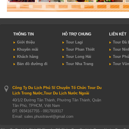
THÔNG TIN
HỖ TRỢ CHUNG
LIÊN KẾT
Giới thiệu
Tour Lagi
Tour Đà 
Khuyến mãi
Tour Phan Thiết
Tour Nin
Khách hàng
Tour Long Hải
Tour Ph
Bản đồ đường đi
Tour Nha Trang
Tour Vũ
Công Ty Du Lịch Phú Sĩ Chuyên Tổ Chức Tour Du
Lịch Trong Nước,Tour Du Lịch Nước Ngoài
40/1/2 Đường Tân Thành, Phường Tân Thành, Quận
Tân Phú, TPHCM, Việt Nam
ĐT:
0934167755 - 0917919317
Email: sales.phusitravel@gmail.com