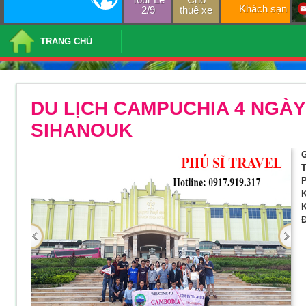
Khách sạn
2/9
thuê xe
TRANG CHỦ
DU LỊCH CAMPUCHIA 4 NGÀY 
SIHANOUK
G
T
P
K
K
Đ