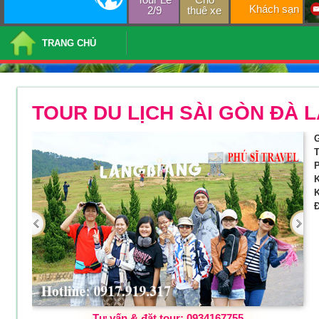
Khách sạn
2/9
thuê xe
TRANG CHỦ
TOUR DU LỊCH SÀI GÒN ĐÀ 
G
T
P
K
K
Đ
Tư vấn & đặt tour: 0934167755