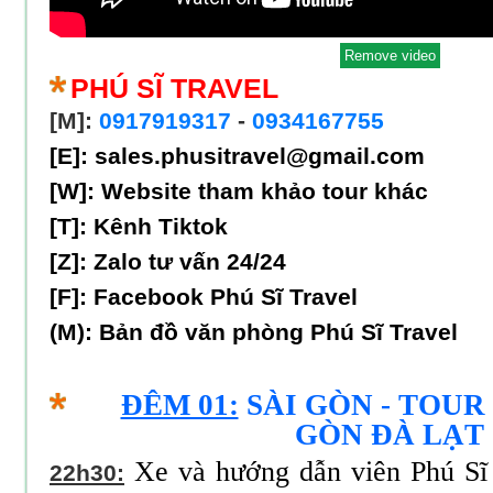
PHÚ SĨ TRAVEL
[M]:
0917919317
-
0934167755
[E]: sales.phusitravel@gmail.com
[W]:
Website tham khảo tour khác
[T]:
Kênh Tiktok
[Z]:
Zalo tư vấn 24/24
[F]:
Facebook Phú Sĩ Travel
(M):
Bản đồ văn phòng Phú Sĩ Travel
ĐÊM 01:
SÀI GÒN - TOUR 
GÒN ĐÀ LẠT
Xe và hướng dẫn viên Phú Sĩ 
22h30: