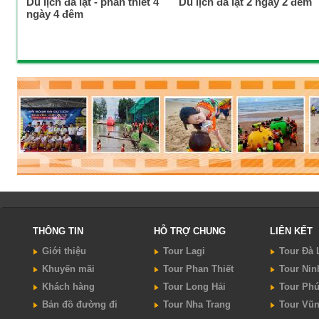
Du lịch đà lạt - phan thiết 4
Du lịch đà lạt 2 ngày 2 đêm
ngày 4 đêm
THÔNG TIN
HỖ TRỢ CHUNG
LIÊN KẾT
Giới thiệu
Tour Lagi
Tour Đà 
Khuyến mãi
Tour Phan Thiết
Tour Nin
Khách hàng
Tour Long Hải
Tour Ph
Bản đồ đường đi
Tour Nha Trang
Tour Vũ