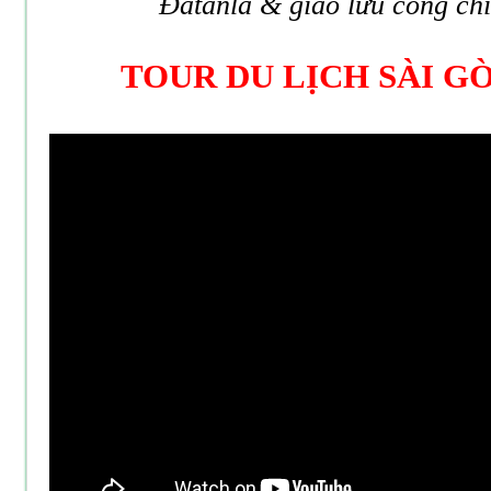
Đatanla & giao lưu cồng ch
TOUR DU LỊCH SÀI G