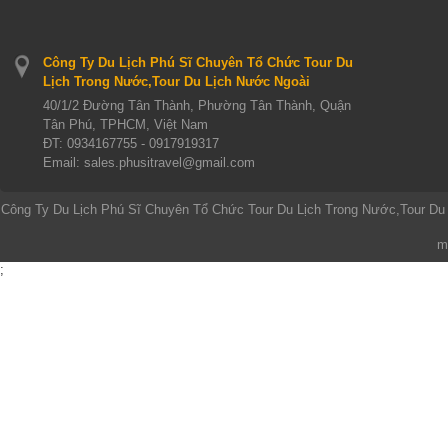
Công Ty Du Lịch Phú Sĩ Chuyên Tổ Chức Tour Du
Lịch Trong Nước,Tour Du Lịch Nước Ngoài
40/1/2 Đường Tân Thành, Phường Tân Thành, Quận
Tân Phú, TPHCM, Việt Nam
ĐT:
0934167755 - 0917919317
Email: sales.phusitravel@gmail.com
Công Ty Du Lịch Phú Sĩ Chuyên Tổ Chức Tour Du Lịch Trong Nước,Tour Du
m
;