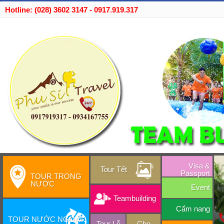
Hotline: (028) 3602 3147 - 0917.919.317
Visa &
Tour Tết
Passport
TOUR TRONG
NƯỚC
Event
Teambuilding
Cẩm nang
TOUR NƯỚC NGOÀI
Tour Lễ
Cho