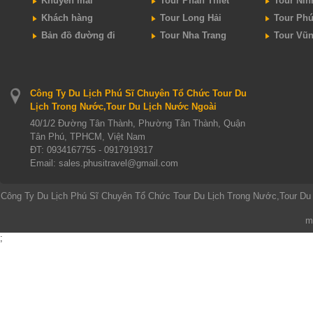
Khuyến mãi
Tour Phan Thiết
Tour Nin
Khách hàng
Tour Long Hải
Tour Ph
Bản đồ đường đi
Tour Nha Trang
Tour Vũ
Công Ty Du Lịch Phú Sĩ Chuyên Tổ Chức Tour Du
Lịch Trong Nước,Tour Du Lịch Nước Ngoài
40/1/2 Đường Tân Thành, Phường Tân Thành, Quận
Tân Phú, TPHCM, Việt Nam
ĐT:
0934167755 - 0917919317
Email: sales.phusitravel@gmail.com
Công Ty Du Lịch Phú Sĩ Chuyên Tổ Chức Tour Du Lịch Trong Nước,Tour Du
m
;