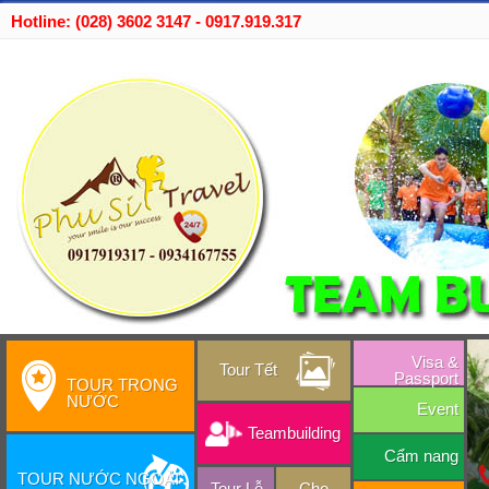
Hotline: (028) 3602 3147 - 0917.919.317
Visa &
Tour Tết
Passport
TOUR TRONG
NƯỚC
Event
Teambuilding
Cẩm nang
TOUR NƯỚC NGOÀI
Tour Lễ
Cho