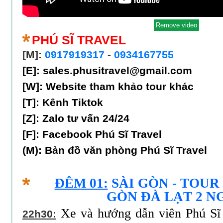
PHÚ SĨ TRAVEL
[M]:
0917919317
-
0934167755
[E]: sales.phusitravel@gmail.com
[W]:
Website tham khảo tour khác
[T]:
Kênh Tiktok
[Z]:
Zalo tư vấn 24/24
[F]:
Facebook Phú Sĩ Travel
(M):
Bản đồ văn phòng Phú Sĩ Travel
ĐÊM 01:
SÀI GÒN - TOUR 
GÒN ĐÀ LẠT 2 N
Xe và hướng dẫn viên Phú Sĩ 
22h30: