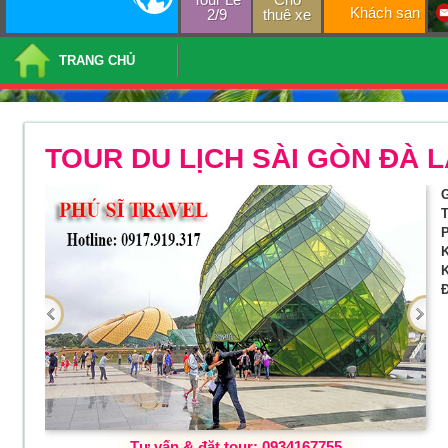
Khách sạn
2/9
thuê xe
TRANG CHỦ
TOUR DU LỊCH SÀI GÒN ĐÀ 
G
T
P
K
K
Đ
Tư vấn & đặt tour: 0934167755