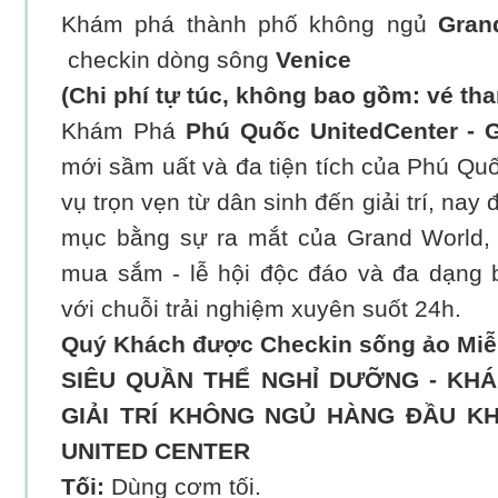
Khám phá thành phố không ngủ
Gran
checkin dòng sông
Venice
(Chi phí tự túc, không bao gồm: vé th
Khám Phá
Phú Quốc UnitedCenter - 
mới sầm uất và đa tiện tích của Phú Quốc
vụ trọn vẹn từ dân sinh đến giải trí, na
mục bằng sự ra mắt của Grand World, T
mua sắm - lễ hội độc đáo và đa dạng
với chuỗi trải nghiệm xuyên suốt 24h.
Quý Khách được Checkin sống ảo Miễn 
SIÊU QUẦN THỂ NGHỈ DƯỠNG - KHÁ
GIẢI TRÍ KHÔNG NGỦ HÀNG ĐẦU K
UNITED CENTER
Tối:
Dùng cơm tối.