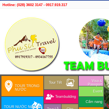
Hotline: (028) 3602 3147 - 0917.919.317
Visa &
Tour Tết
Passport
TOUR TRONG
NƯỚC
Event
Teambuilding
Cẩm nang
TOUR NƯỚC NGOÀI
Tour Lễ
Cho