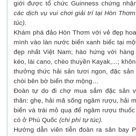
giới được tổ chức Guinness chứng nhậ
các dịch vụ vui chơi giải trí tại Hòn Thơ
túc).
Khám phá đảo Hòn Thơm với vẻ đẹp hoan
mình vào làn nước biển xanh biếc tại mộ
đẹp nhất Việt Nam; hào hứng với hàng l
kéo, lái cano, chèo thuyền Kayak,...; khôn
thưởng thức hải sản tươi ngon, đặc sản
chòi bên bờ biển thơ mộng…
Đoàn tự do đi chợ mua sắm đặc sản v
thân: ghẹ, hải mã sống ngâm rượu, hải m
biển và trái mỏ quạ để ngâm rượu thuố
có ở Phú Quốc
(chi phí tự túc).
Hướng dẫn viên tiễn đoàn ra sân bay 