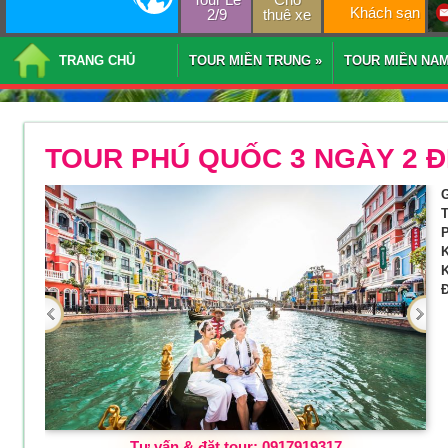
Khách sạn
2/9
thuê xe
TRANG CHỦ
TOUR MIỀN TRUNG
»
TOUR MIỀN NA
TOUR PHÚ QUỐC 3 NGÀY 2 
G
T
P
K
K
Đ
Tư vấn & đặt tour: 0917919317