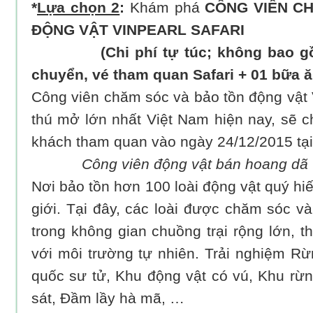
*
Lựa chọn 2
:
Khám phá
CÔNG VIÊN C
ĐỘNG VẬT VINPEARL SAFARI
(Chi phí tự túc; không bao gồm
chuyển, vé tham quan Safari + 01 bữa ă
Công viên chăm sóc và bảo tồn động vật 
thú mở lớn nhất Việt Nam hiện nay, sẽ 
khách tham quan vào ngày 24/12/2015 tạ
Công viên động vật bán hoang dã vớ
Nơi bảo tồn hơn 100 loài động vật quý hiế
giới. Tại đây, các loài được chăm sóc v
trong không gian chuồng trại rộng lớn, 
với môi trường tự nhiên. Trải nghiệm Rừ
quốc sư tử, Khu động vật có vú, Khu rừn
sát, Đầm lầy hà mã, …