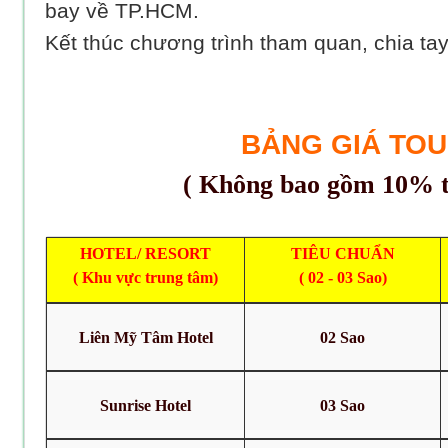
bay về TP.HCM.
Kết thúc chương trình tham quan, chia tay
BẢNG GIÁ TO
( Không bao gồm 10% 
HOTEL/ RESORT
TIÊU CHUẨN
(
Khu vực trung tâm
)
( 02 -
03 Sao)
Liên Mỹ Tâm Hotel
02 Sao
Sunrise Hotel
03 Sao