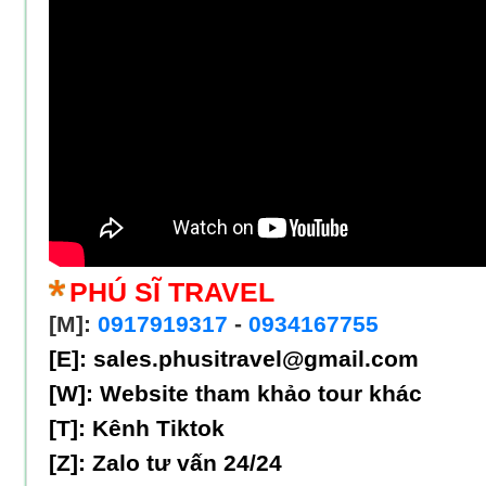
PHÚ SĨ TRAVEL
[M]:
0917919317
-
0934167755
[E]: sales.phusitravel@gmail.com
[W]:
Website tham khảo tour khác
[T]:
Kênh Tiktok
[Z]:
Zalo tư vấn 24/24