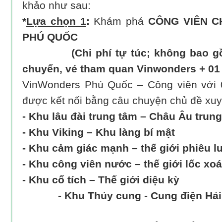
khảo như sau:
*
Lựa chọn 1
:
Khám phá
CÔNG VIÊN C
PHÚ QUỐC
(Chi phí tự túc; không bao g
chuyển, vé tham quan Vinwonders + 01 
VinWonders Phú Quốc – Công viên với 
được kết nối bằng câu chuyện chủ đề xuy
- Khu lâu đài trung tâm – Châu Âu trung
- Khu Viking – Khu làng bí mật
- Khu cảm giác mạnh – thế giới phiêu l
- Khu công viên nước – thế giới lốc xo
- Khu cổ tích – Thế giới diệu kỳ
- Khu Thủy cung - Cung điện Hả