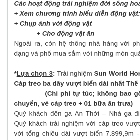
Các hoạt động trải nghiệm đời sống ho
+ Xem chương trình biểu diễn động vật
+ Chụp ảnh với động vật
+ Cho động vật ăn
Ngoài ra, còn hệ thống nhà hàng với p
dạng và phố mua sắm với những món quà
*
Lựa chọn 3
:
Trải nghiệm
Sun World Ho
Cáp treo ba dây vượt biển dài nhất Thế 
(Chi phí tự túc; không bao gồm
chuyển, vé cáp treo + 01 bữa ăn trưa)
Quý khách đến ga An Thới – Nhà ga đ
Quý khách trải nghiệm với cáp treo vượt
với tổng chiều dài vượt biển 7.899,9m -