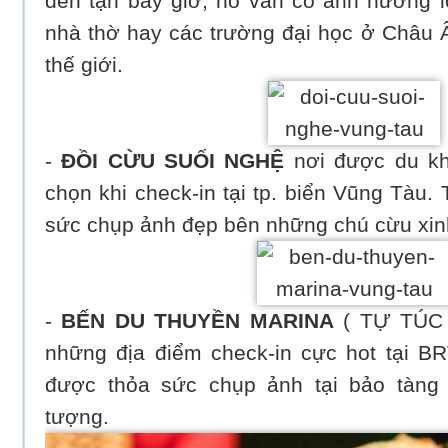
đến tận bây giờ, nó vẫn có ảnh hưởng lớ
nhà thờ hay các trường đại học ở Châu 
thế giới.
-
ĐỒI CỪU SUỐI NGHỆ
nơi được du kh
chọn khi check-in tại tp. biển Vũng Tàu. 
sức chụp ảnh đẹp bên những chú cừu xin
-
BẾN DU THUYỀN MARINA
( TỰ TÚC 
những địa điểm check-in cực hot tại B
được thỏa sức chụp ảnh tại bảo tàng
tượng.