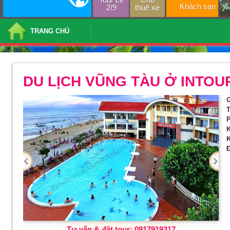
Khách sạn
2/9
thuê xe
TRANG CHỦ
DU LỊCH VŨNG TÀU Ở INTO
G
T
P
K
K
Đ
Tư vấn & đặt tour: 0917919317