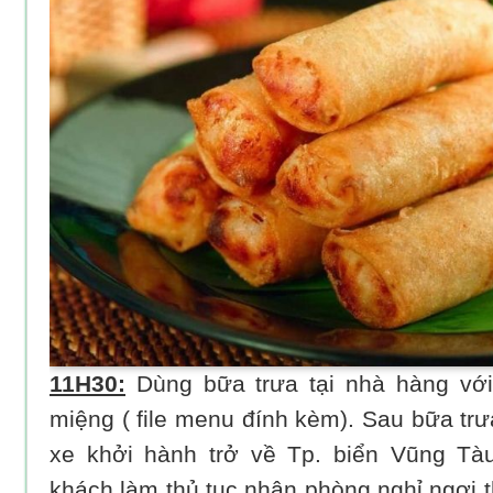
11H30:
Dùng bữa trưa tại nhà hàng vớ
miệng ( file menu đính kèm). Sau bữa tr
xe khởi hành trở về Tp. biển Vũng Tà
khách làm thủ tục nhận phòng nghỉ ngơi 