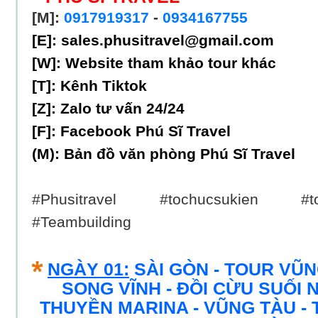
[M]:
0917919317
-
0934167755
[E]: sales.phusitravel@gmail.com
[W]:
Website tham khảo tour khác
[T]:
Kênh Tiktok
[Z]:
Zalo tư vấn 24/24
[F]:
Facebook Phú Sĩ Travel
(M):
Bản đồ văn phòng Phú Sĩ Travel
#Phusitravel #tochucsukien #tou
#Teambuilding
NGÀY 01:
SÀI GÒN - TOUR VŨN
SONG VĨNH - ĐỒI CỪU SUỐI 
THUYỀN MARINA - VŨNG TÀU - 