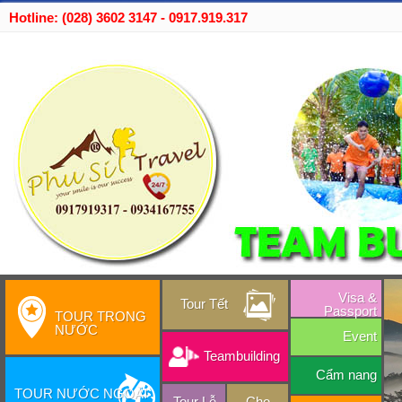
Hotline: (028) 3602 3147 - 0917.919.317
Visa &
Tour Tết
Passport
TOUR TRONG
NƯỚC
Event
Teambuilding
Cẩm nang
TOUR NƯỚC NGOÀI
Tour Lễ
Cho