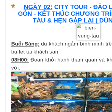
NGÀY 02:
CITY TOUR - ĐẢO 
GÒN - KẾT THÚC CHƯƠNG TR
TÀU & HẸN GẶP LẠI ( DÙ
Buổi Sáng:
du khách ngắm bình minh trê
buffet tại khách sạn.
08H00:
Đoàn khởi hành tham quan và k
với: