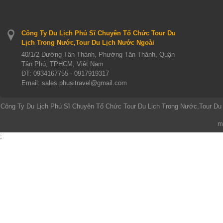
Công Ty Du Lịch Phú Sĩ Chuyên Tổ Chức Tour Du
Lịch Trong Nước,Tour Du Lịch Nước Ngoài
40/1/2 Đường Tân Thành, Phường Tân Thành, Quận
Tân Phú, TPHCM, Việt Nam
ĐT:
0934167755 - 0917919317
Email: sales.phusitravel@gmail.com
Công Ty Du Lịch Phú Sĩ Chuyên Tổ Chức Tour Du Lịch Trong Nước,Tour Du
m
;