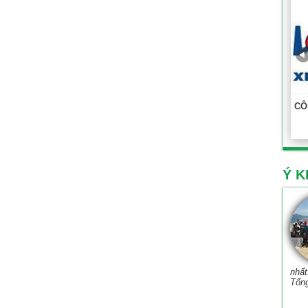
CÔ
Ý K
nhất
Tổn