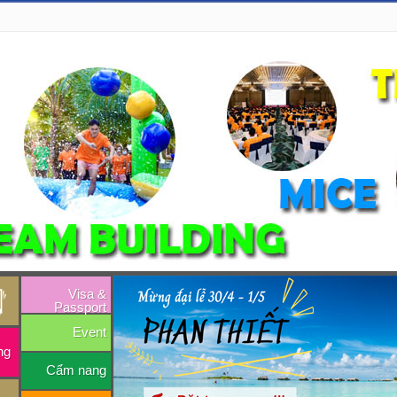
Visa &
Passport
Event
ng
Cẩm nang