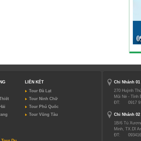
UNG
LIÊN KẾT
Chi Nhánh 01
270 Huỳnh Thú
Tour Đà Lạt
Mũi Né - Tỉnh
Thiết
Tour Ninh Chữ
ĐT:
0917 9
Hải
Tour Phú Quốc
rang
Tour Vũng Tàu
Chi Nhánh 02
1B/6 Tú Xươn
Minh, TX.Dĩ A
ĐT:
09341
 Tour Du