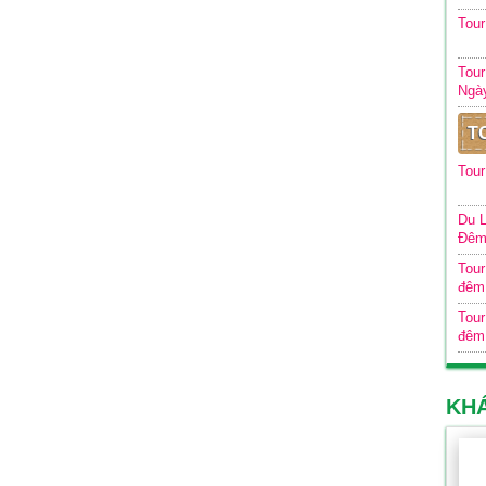
Tou
Tour
Ngà
T
Tour
Du L
Đê
Tour
đêm
Tour
đêm
KH