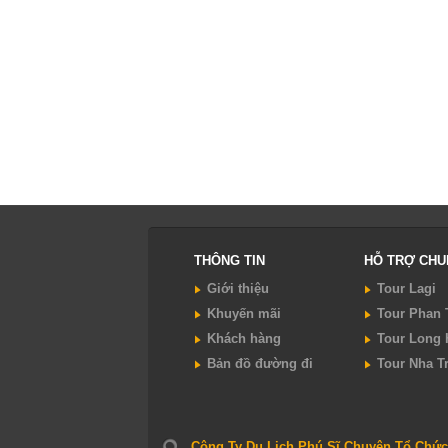
THÔNG TIN
HỖ TRỢ CH
Giới thiệu
Tour Lagi
Khuyến mãi
Tour Phan 
Khách hàng
Tour Long 
Bản đồ đường đi
Tour Nha T
Công Ty Du Lịch Phú Sĩ Chuyên Tổ Chức