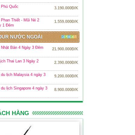
r Phú Quốc
3.190.000Đ/K
 Phan Thiết - Mũi Né 2
1.559.000Đ/K
y 1 Đêm
OUR NƯỚC NGOÀI
 Nhật Bản 4 Ngày 3 Đêm
21.900.000Đ/K
ịch Thai Lan 3 Ngày 2
2.390.000Đ/K
m
 du lịch Malaysia 4 ngày 3
9.200.000Đ/K
 du lịch Singapore 4 ngày 3
8.900.000Đ/K
ÁCH HÀNG