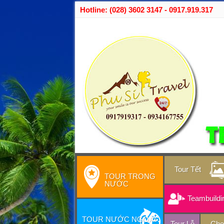
Hotline: (028) 3602 3147 - 0917.919.317
Tour Tết
TOUR TRONG
NƯỚC
Teambuildi
TOUR NƯỚC NGOÀI
Tour Lễ
Cho