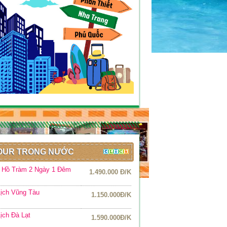
OUR TRONG NƯỚC
r Hồ Tràm 2 Ngày 1 Đêm
1.490.000 Đ/K
ịch Vũng Tàu
1.150.000Đ/K
ịch Đà Lạt
1.590.000Đ/K