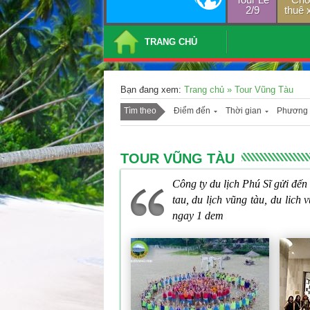
2/9
thuê 
TRANG CHỦ
Bạn đang xem:
Trang chủ
»
Tour Vũng Tàu
Tìm theo
Điểm đến
Thời gian
Phương 
TOUR VŨNG TÀU
Công ty du lịch Phú Sĩ gửi đến
tau, du lịch vũng tàu, du lich
ngay 1 dem