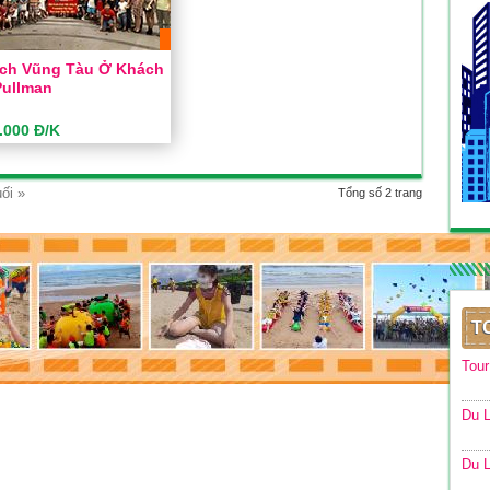
ịch Vũng Tàu Ở Khách
Pullman
.000 Đ/K
ịch Vũng Tàu Ở Khách
Pullman
ối »
Tổng số 2 trang
ian:
2 Ngày 1 Đêm
 tiện:
Ô tô
sạn:
5 sao
ành:
Sài Gòn
T
2.190.000 Đ/K
Tou
 TOUR
Xem chi tiết
Du L
Du L