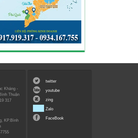
twitter
c Kháng -
youtube
 Bình Thuận
zing
19 317
Zalo
FaceBook
g, KP.Bình
n
67755