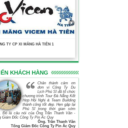
NG TY CP XI MĂNG HÀ TIÊN 1
KHOA XÂY DỰNG - ĐẠI HỌC
TP.HCM
IẾN KHÁCH HÀNG
Chân thành cảm ơn
đơn vị Công Ty Du
Lịch Phú Sĩ đã tổ chức
chương trình Tour Đà Nẵng Kết
Hợp Hội Nghị & Team Building
thành công tốt đẹp. Hẹn gặp lại
Phú Sĩ trong thời gian sớm
. Đó là câu nói của Ông Trần Thanh Văn -
g Giám Đốc Công Ty Pin Ắc Quy
Ông. Trần Thanh Văn
Tổng Giám Đốc Công Ty Pin Ắc Quy