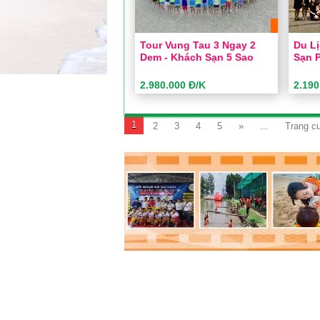
Tour Vung Tau 3 Ngay 2
Du L
Dem - Khách Sạn 5 Sao
Sạn 
2.980.000 Đ/K
2.190
Tour vung tau 3 ngay 2 dem
Du L
- khách sạn 5 sao
Sạn 
1
2
3
4
5
»
...
Trang cu
Thời gian:
3 Ngày 2 Đêm
Thời g
Phương tiện:
Ô tô
Phương
Khách sạn:
5 sao
Khách 
Khởi hành:
Sài Gòn
Khởi h
2.980.000 Đ/K
Giá:
Giá:
ĐẶT TOUR
ĐẶT
Xem chi tiết